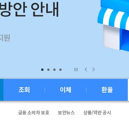
1
2
3
4
조회
이체
환율
금융 소비자 보호
보안뉴스
상품/약관 공시