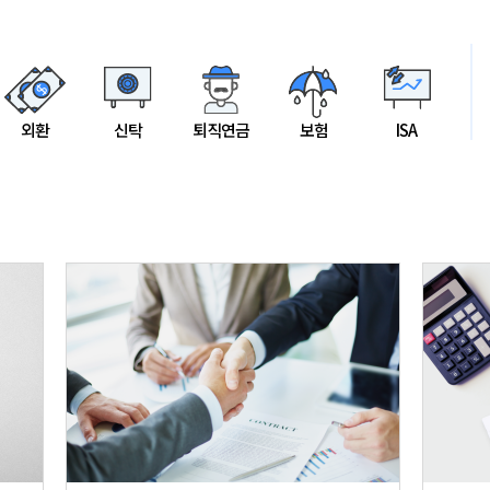
외환
신탁
퇴직연금
보험
ISA