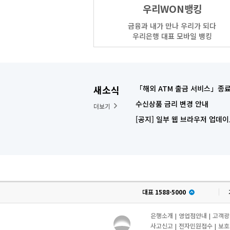
우리WON뱅킹
금융과 내가 만나 우리가 되다
우리은행 대표 모바일 뱅킹
새소식
「해외 ATM 출금 서비스」종료
수신상품 금리 변경 안내
더보기
[공지] 일부 웹 브라우저 업데이트
대표
1588-5000
은행소개
영업점안내
고객광
|
|
사고신고
전자민원접수
보호
|
|