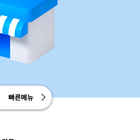
스피드계좌조회
공과
빠른메뉴
고객광장
영업점